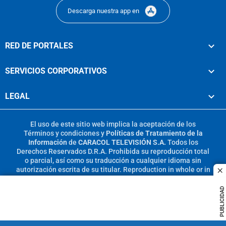
Descarga nuestra app en
RED DE PORTALES
SERVICIOS CORPORATIVOS
LEGAL
El uso de este sitio web implica la aceptación de los
Términos y condiciones
y
Políticas de Tratamiento de la
Información
de
CARACOL TELEVISIÓN S.A.
Todos los
Derechos Reservados D.R.A. Prohibida su reproducción total
o parcial, así como su traducción a cualquier idioma sin
autorización escrita de su titular. Reproduction in whole or in
c
part, or translation without written permission is prohibited.
All rights reserved 2025.
PUBLICIDAD
MIEMBRO DE: