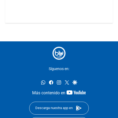
Síguenos en:
whatsapp
facebook
instagram
twitter
google
youtube-
Más contenido en
footer
Descarga nuestra app en