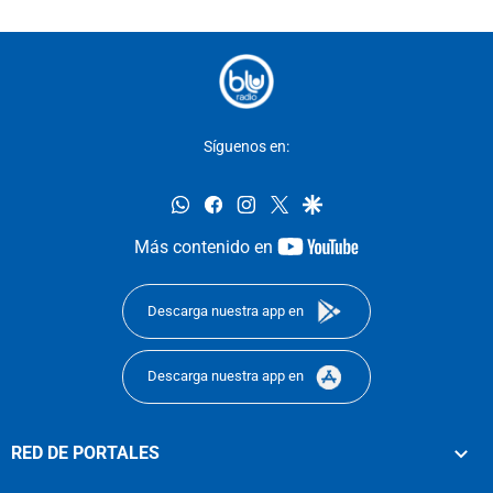
Síguenos en:
whatsapp
facebook
instagram
twitter
google
youtube-
Más contenido en
footer
Descarga nuestra app en
Descarga nuestra app en
RED DE PORTALES