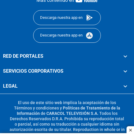
Más contenido en
footer
Descarga nuestra app en
Descarga nuestra app en
RED DE PORTALES
SERVICIOS CORPORATIVOS
LEGAL
El uso de este sitio web implica la aceptación de los
Términos y condiciones
y
Políticas de Tratamiento de la
Información
de
CARACOL TELEVISIÓN S.A.
Todos los
Derechos Reservados D.R.A. Prohibida su reproducción total
o parcial, así como su traducción a cualquier idioma sin
autorización escrita de su titular. Reproduction in whole or in
c