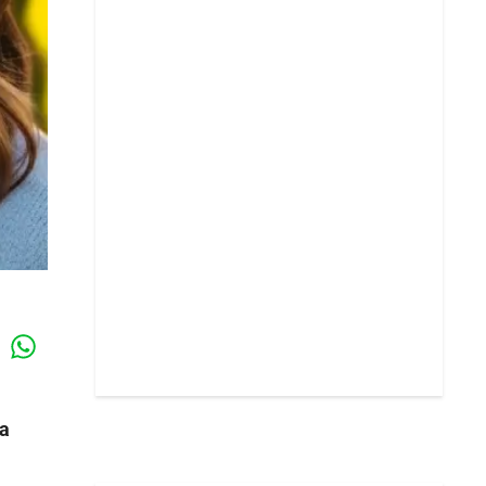
Whatsapp
k
ia