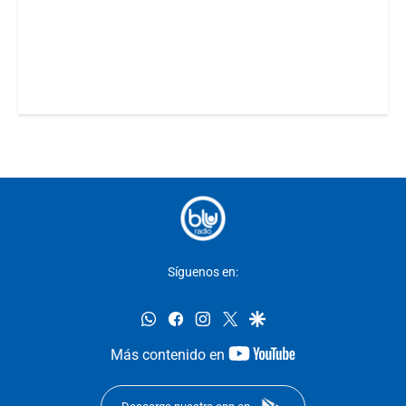
Síguenos en:
whatsapp
facebook
instagram
twitter
google
youtube-
Más contenido en
footer