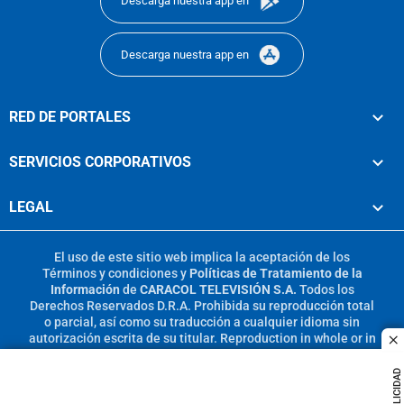
Descarga nuestra app en
Descarga nuestra app en
RED DE PORTALES
SERVICIOS CORPORATIVOS
LEGAL
El uso de este sitio web implica la aceptación de los
Términos y condiciones
y
Políticas de Tratamiento de la
Información
de
CARACOL TELEVISIÓN S.A.
Todos los
Derechos Reservados D.R.A. Prohibida su reproducción total
o parcial, así como su traducción a cualquier idioma sin
autorización escrita de su titular. Reproduction in whole or in
c
part, or translation without written permission is prohibited.
All rights reserved 2025.
PUBLICIDAD