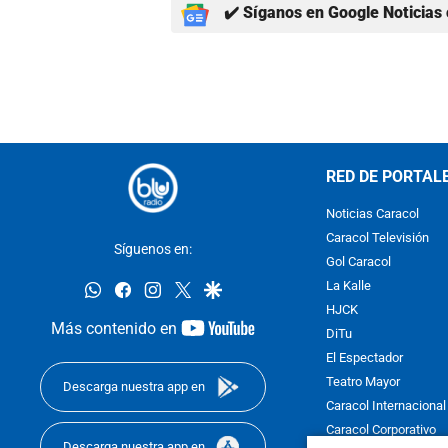
✔️ Síganos en Google Noticias 
RED DE PORTAL
Noticias Caracol
Caracol Televisión
Síguenos en:
Gol Caracol
whatsapp
facebook
instagram
twitter
google
La Kalle
HJCK
youtube-
Más contenido en
DiTu
footer
El Espectador
Teatro Mayor
Descarga nuestra app en
Caracol Internacional
Caracol Corporativo
Descarga nuestra app en