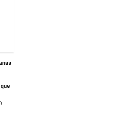
manas
 que
n