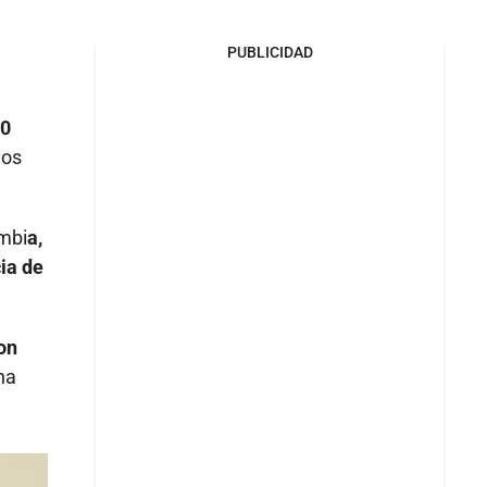
PUBLICIDAD
00
los
mbi
a,
ia de
on
na