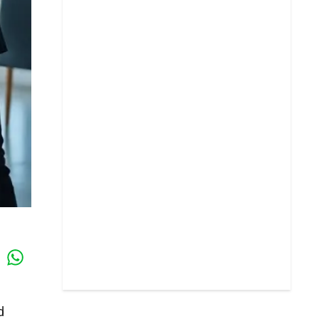
Whatsapp
k
d