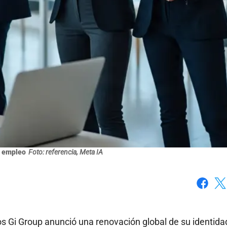
 empleo
Foto: referencia, Meta IA
Faceboo
X
s Gi Group anunció una renovación global de su identida