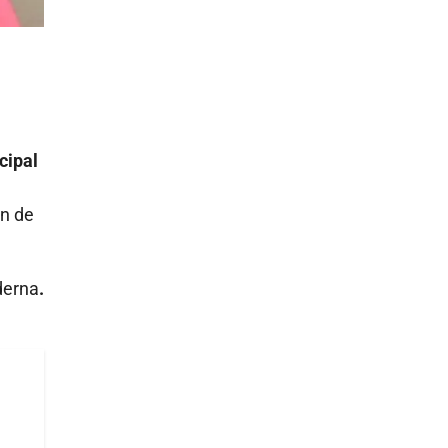
cipal
ón de
derna
.