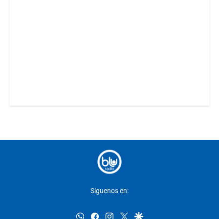
Síguenos en:
whatsapp
facebook
instagram
twitter
google