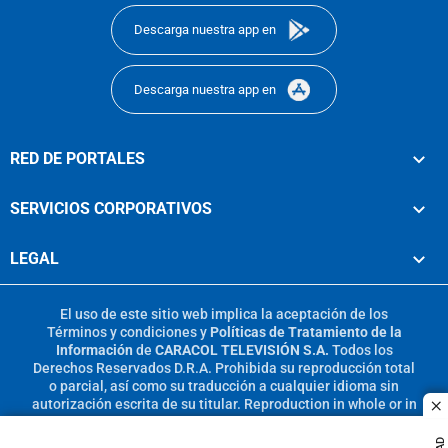
Descarga nuestra app en
Descarga nuestra app en
RED DE PORTALES
SERVICIOS CORPORATIVOS
LEGAL
El uso de este sitio web implica la aceptación de los
Términos y condiciones
y
Políticas de Tratamiento de la
Información
de
CARACOL TELEVISIÓN S.A.
Todos los
Derechos Reservados D.R.A. Prohibida su reproducción total
o parcial, así como su traducción a cualquier idioma sin
autorización escrita de su titular. Reproduction in whole or in
c
part, or translation without written permission is prohibited.
All rights reserved 2025.