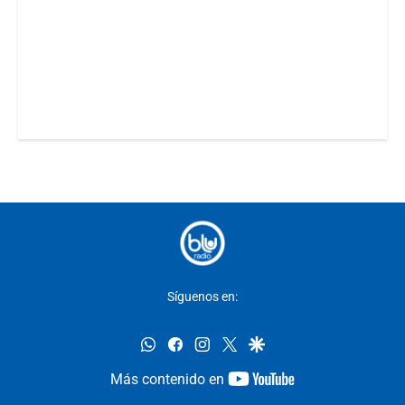
Síguenos en:
whatsapp
facebook
instagram
twitter
google
youtube-
Más contenido en
footer