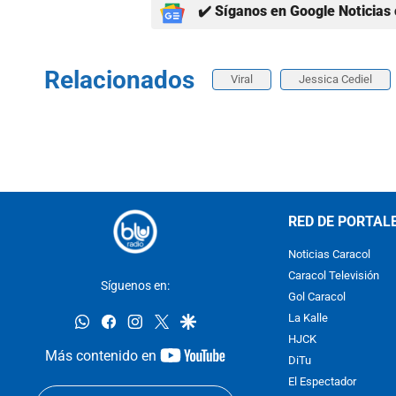
✔️ Síganos en Google Noticias 
Relacionados
Viral
Jessica Cediel
RED DE PORTAL
Noticias Caracol
Caracol Televisión
Síguenos en:
Gol Caracol
whatsapp
facebook
instagram
twitter
google
La Kalle
HJCK
youtube-
Más contenido en
DiTu
footer
El Espectador