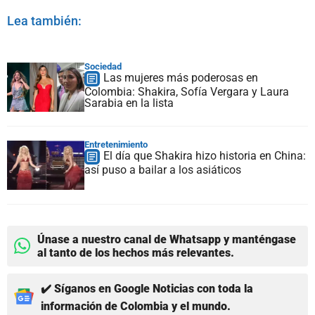
Lea también:
Sociedad
Las mujeres más poderosas en
Colombia: Shakira, Sofía Vergara y Laura
Sarabia en la lista
Entretenimiento
El día que Shakira hizo historia en China:
así puso a bailar a los asiáticos
Únase a nuestro canal de Whatsapp y manténgase
al tanto de los hechos más relevantes.
✔️ Síganos en Google Noticias con toda la
información de Colombia y el mundo.