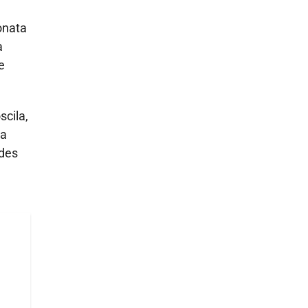
onata
a
e
scila,
la
edes