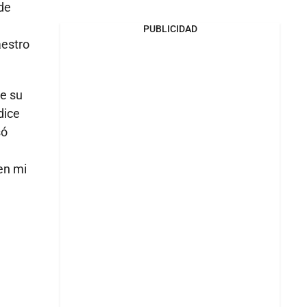
de
PUBLICIDAD
aestro
ue su
dice
só
en mi