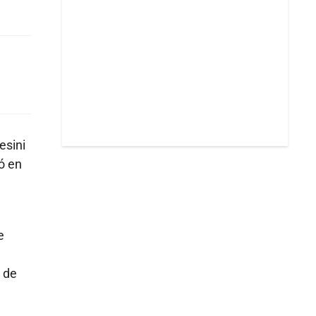
esini
ó en
e
 de