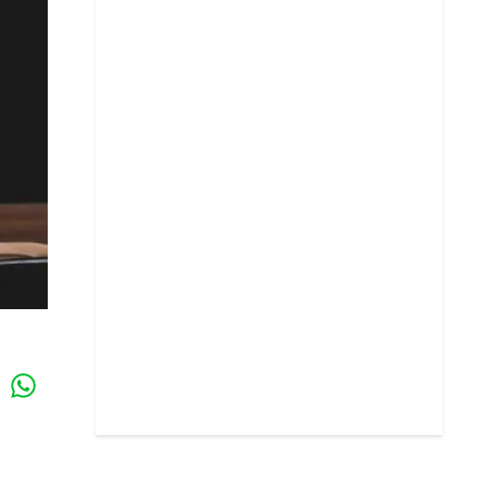
Whatsapp
k