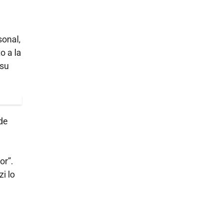
sonal,
o a la
 su
 de
or”.
i lo