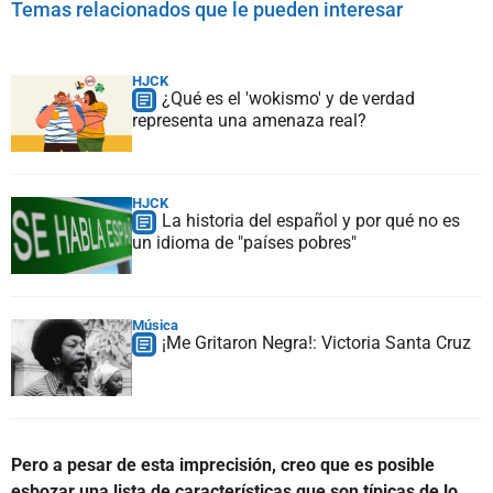
Temas relacionados que le pueden interesar
HJCK
¿Qué es el 'wokismo' y de verdad
representa una amenaza real?
HJCK
La historia del español y por qué no es
un idioma de "países pobres"
Música
¡Me Gritaron Negra!: Victoria Santa Cruz
Pero a pesar de esta imprecisión, creo que es posible
esbozar una lista de características que son típicas de lo