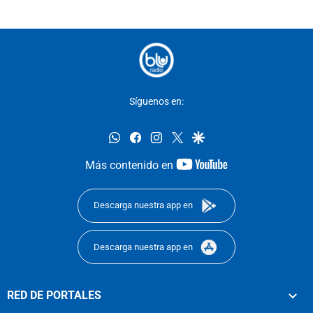
Síguenos en:
whatsapp
facebook
instagram
twitter
google
youtube-
Más contenido en
footer
Descarga nuestra app en
Descarga nuestra app en
RED DE PORTALES