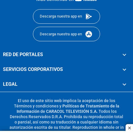
footer
Descarga nuestra app en
Descarga nuestra app en
RED DE PORTALES
SERVICIOS CORPORATIVOS
LEGAL
El uso de este sitio web implica la aceptación de los
Términos y condiciones
y
Políticas de Tratamiento de la
Información
de
CARACOL TELEVISIÓN S.A.
Todos los
Derechos Reservados D.R.A. Prohibida su reproducción total
o parcial, así como su traducción a cualquier idioma sin
autorización escrita de su titular. Reproduction in whole or in
c
part, or translation without written permission is prohibited.