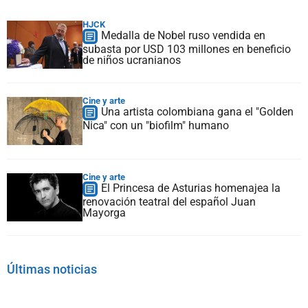
HJCK
Medalla de Nobel ruso vendida en
subasta por USD 103 millones en beneficio
de niños ucranianos
Cine y arte
Una artista colombiana gana el "Golden
Nica" con un "biofilm" humano
Cine y arte
El Princesa de Asturias homenajea la
renovación teatral del español Juan
Mayorga
Últimas noticias