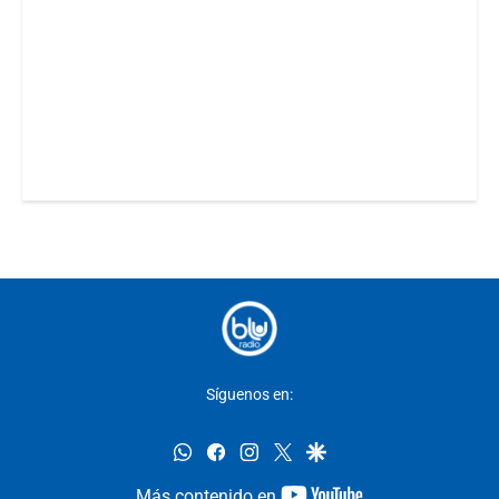
Síguenos en:
whatsapp
facebook
instagram
twitter
google
youtube-
Más contenido en