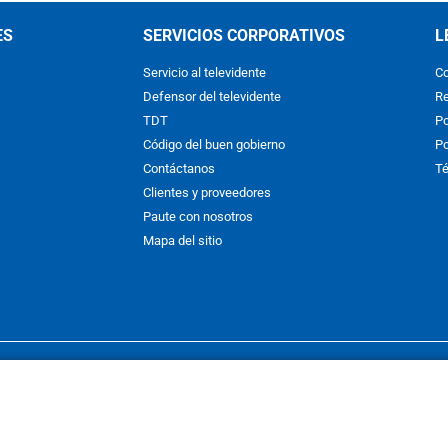
ES
SERVICIOS CORPORATIVOS
L
Servicio al televidente
Co
Defensor del televidente
Re
TDT
Po
Código del buen gobierno
Po
Contáctanos
Té
Clientes y proveedores
Paute con nosotros
Mapa del sitio
nos y condiciones
y
Políticas de Tratamiento de la Información
de
CAR
hibida su reproducción total o parcial, así como su traducción a cual
 or in part, or translation without written permission is prohibited. All 