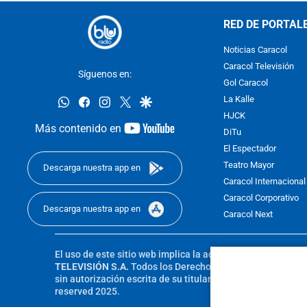
RED DE PORTAL
Noticias Caracol
Caracol Televisión
Síguenos en:
Gol Caracol
whatsapp
facebook
instagram
twitter
google
La Kalle
HJCK
youtube-
Más contenido en
DiTu
footer
El Espectador
Teatro Mayor
Descarga nuestra app en
Caracol Internacional
Caracol Corporativo
Descarga nuestra app en
Caracol Next
El uso de este sitio web implica la aceptación de los
Térmi
TELEVISIÓN S.A.
Todos los Derechos Reservados D.R.A. Pro
sin autorización escrita de su titular. Reproduction in whole
reserved 2025.