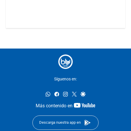
Síguenos en:
whatsapp
facebook
instagram
twitter
google
youtube-
Más contenido en
footer
Descarga nuestra app en