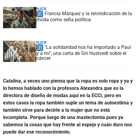
HJCK
Francia Márquez y la reivindicación de la
moda como seña política
HJCK
"La solidaridad nos ha importado a Paul
y a mí", una carta de Siri Hustvedt sobre el
cáncer
Catalina, a veces uno piensa que la ropa es solo ropa y ya y
lo hemos hablado con la profesora Alexandra que es la
directora de diseño de modas aquí en la ECCI, pero en
estos casos la ropa también suple un tema de autoestima y
también sirve para decirle a la mujer que no está
incompleta. Porque luego de una mastectomía pues ya
sabemos la cosas que hay frente al espejo y cuán duro nos
puede dar ese reconocimiento.