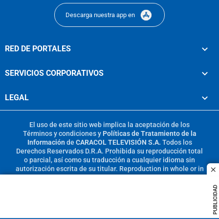
Descarga nuestra app en
RED DE PORTALES
SERVICIOS CORPORATIVOS
LEGAL
El uso de este sitio web implica la aceptación de los
Términos y condiciones
y
Políticas de Tratamiento de la
Información
de
CARACOL TELEVISIÓN S.A.
Todos los
Derechos Reservados D.R.A. Prohibida su reproducción total
o parcial, así como su traducción a cualquier idioma sin
autorización escrita de su titular. Reproduction in whole or in
c
part, or translation without written permission is prohibited.
All rights reserved 2025.
PUBLICIDAD
MIEMBRO DE: