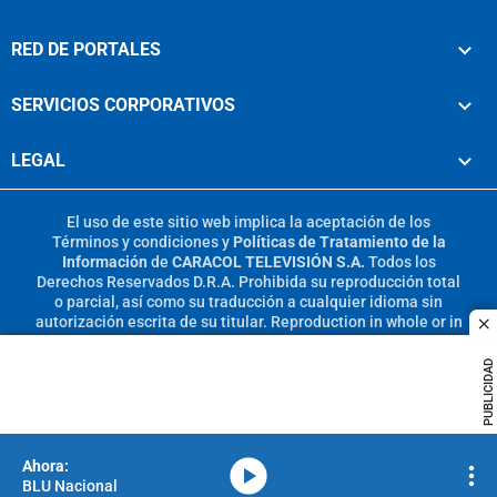
RED DE PORTALES
SERVICIOS CORPORATIVOS
LEGAL
El uso de este sitio web implica la aceptación de los
Términos y condiciones
y
Políticas de Tratamiento de la
Información
de
CARACOL TELEVISIÓN S.A.
Todos los
Derechos Reservados D.R.A. Prohibida su reproducción total
o parcial, así como su traducción a cualquier idioma sin
autorización escrita de su titular. Reproduction in whole or in
c
part, or translation without written permission is prohibited.
All rights reserved 2025.
PUBLICIDAD
MIEMBRO DE:
media-icon
BLU Nacional