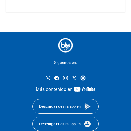
Síguenos en:
whatsapp
facebook
instagram
twitter
google
youtube-
Más contenido en
footer
Descarga nuestra app en
Descarga nuestra app en