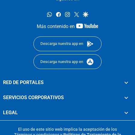
whatsapp
facebook
instagram
twitter
google
youtube-
Más contenido en
footer
Descarga nuestra app en
Descarga nuestra app en
RED DE PORTALES
SERVICIOS CORPORATIVOS
LEGAL
El uso de este sitio web implica la aceptación de los
Términos y condiciones
y
Políticas de Tratamiento de la