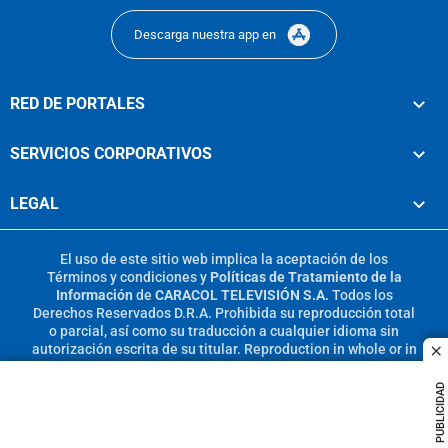
Descarga nuestra app en
RED DE PORTALES
SERVICIOS CORPORATIVOS
LEGAL
El uso de este sitio web implica la aceptación de los
Términos y condiciones
y
Políticas de Tratamiento de la
Información
de
CARACOL TELEVISIÓN S.A.
Todos los
Derechos Reservados D.R.A. Prohibida su reproducción total
o parcial, así como su traducción a cualquier idioma sin
autorización escrita de su titular. Reproduction in whole or in
c
part, or translation without written permission is prohibited.
All rights reserved 2025.
PUBLICIDAD
MIEMBRO DE: