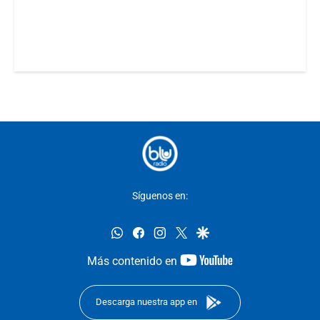
Síguenos en:
whatsapp
facebook
instagram
twitter
google
youtube-
Más contenido en
footer
Descarga nuestra app en