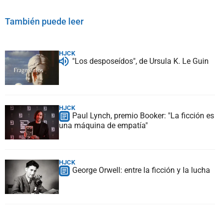
También puede leer
HJCK
"Los desposeídos", de Ursula K. Le Guin
HJCK
Paul Lynch, premio Booker: "La ficción es
una máquina de empatía"
HJCK
George Orwell: entre la ficción y la lucha