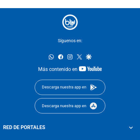
Síguenos en:
whatsapp
facebook
instagram
twitter
google
youtube-
Más contenido en
footer
Descarga nuestra app en
Descarga nuestra app en
RED DE PORTALES