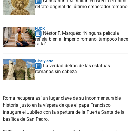
Constantino XI: hallan en Grecia el único
retrato original del último emperador romano
HJCK
Néstor F. Marqués: “Ninguna película
refleja bien al Imperio romano, tampoco hace
falta”
Cine y arte
La verdad detrás de las estatuas
romanas sin cabeza
Roma recupera así un lugar clave de su inconmensurable
historia, justo en la víspera de que el papa Francisco
inaugure el Jubileo con la apertura de la Puerta Santa de la
basílica de San Pedro.