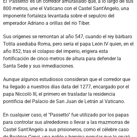
El 'Passetto' es un corredor amurallado que, a lo largo de sus
800 metros, une el Vaticano con el Castel Sant'Angelo, una
imponente fortaleza levantada sobre el sepulcro del
emperador Adriano a orillas del río Tíber.
Sus orígenes se remontan al año 547, cuando el rey bárbaro
Totila asediaba Roma, pero sería el papa León IV quien, en el
año 852, tras el colapso del imperio, erigiera esta
fortificación de cinco metros de altura para defender la
Santa Sede y sus inmediaciones.
Aunque algunos estudiosos consideran que el corredor que
ha llegado a nuestros días data del 1277, encargado por el
papa Niccolò III, el primero en trasladar la residencia
pontificia del Palacio de San Juan de Letrán al Vaticano.
En cualquier caso, el "Passetto" fue utilizado por los papas
para controlar sus alrededores o llevar a las mazmorras de
Castel Sant'Angelo a sus prisioneros, como el célebre caso
de Beatrice Cenci, una noble y heroína popular que lo cruzó