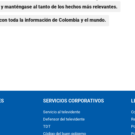
y manténgase al tanto de los hechos más relevantes.
con toda la información de Colombia y el mundo.
ES
SERVICIOS CORPORATIVOS
L
Servicio al televidente
Co
Defensor del televidente
Re
TDT
Po
Código del buen gobierno
Po