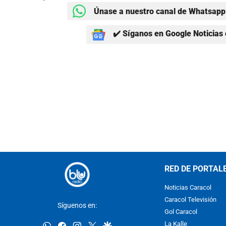
Únase a nuestro canal de Whatsapp 
✔️ Síganos en Google Noticias 
RED DE PORTAL
Noticias Caracol
Caracol Televisión
Síguenos en:
Gol Caracol
whatsapp
facebook
instagram
twitter
google
La Kalle