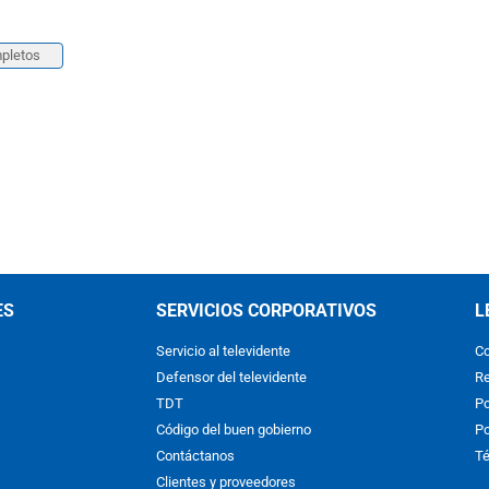
pletos
ES
SERVICIOS CORPORATIVOS
L
Servicio al televidente
Co
Defensor del televidente
Re
TDT
Po
Código del buen gobierno
Po
Contáctanos
Té
Clientes y proveedores