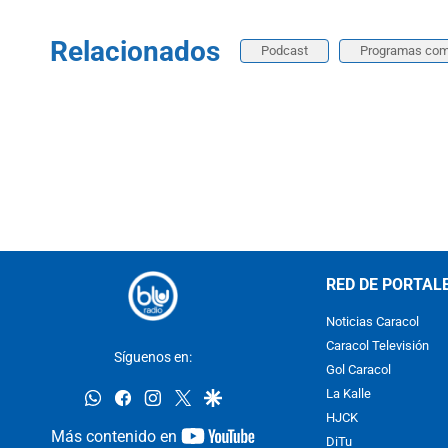
Relacionados
Podcast
Programas com
RED DE PORTAL
Noticias Caracol
Caracol Televisión
Síguenos en:
Gol Caracol
whatsapp
facebook
instagram
twitter
google
La Kalle
HJCK
youtube-
Más contenido en
DiTu