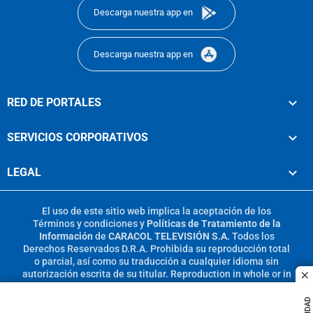
Descarga nuestra app en
Descarga nuestra app en
RED DE PORTALES
SERVICIOS CORPORATIVOS
LEGAL
El uso de este sitio web implica la aceptación de los
Términos y condiciones
y
Políticas de Tratamiento de la
Información
de
CARACOL TELEVISIÓN S.A.
Todos los
Derechos Reservados D.R.A. Prohibida su reproducción total
o parcial, así como su traducción a cualquier idioma sin
autorización escrita de su titular. Reproduction in whole or in
c
part, or translation without written permission is prohibited.
All rights reserved 2025.