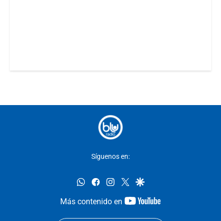
Síguenos en:
whatsapp
facebook
instagram
twitter
google
youtube-
Más contenido en
footer