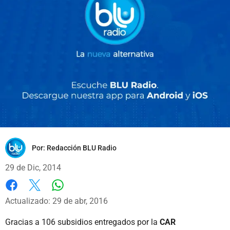
Por:
Redacción BLU Radio
29 de Dic, 2014
Whatsapp
Facebook
X
Actualizado: 29 de abr, 2016
Gracias a 106 subsidios entregados por la
CAR