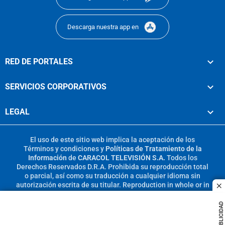
Descarga nuestra app en
RED DE PORTALES
SERVICIOS CORPORATIVOS
LEGAL
El uso de este sitio web implica la aceptación de los
Términos y condiciones
y
Políticas de Tratamiento de la
Información
de
CARACOL TELEVISIÓN S.A.
Todos los
Derechos Reservados D.R.A. Prohibida su reproducción total
o parcial, así como su traducción a cualquier idioma sin
autorización escrita de su titular. Reproduction in whole or in
c
part, or translation without written permission is prohibited.
All rights reserved 2025.
PUBLICIDAD