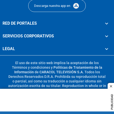
Descarga nuestra app en
RED DE PORTALES
SERVICIOS CORPORATIVOS
LEGAL
El uso de este sitio web implica la aceptación de los
Términos y condiciones
y
Políticas de Tratamiento de la
Información
de
CARACOL TELEVISIÓN S.A.
Todos los
Derechos Reservados D.R.A. Prohibida su reproducción total
o parcial, así como su traducción a cualquier idioma sin
autorización escrita de su titular. Reproduction in whole or in
c
part, or translation without written permission is prohibited.
All rights reserved 2025.
PUBLICIDAD
MIEMBRO DE: