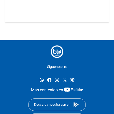
Síguenos en:
whatsapp
facebook
instagram
twitter
google
youtube-
Más contenido en
footer
Descarga nuestra app en