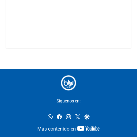
Síguenos en:
whatsapp
facebook
instagram
twitter
google
youtube-
Más contenido en
footer