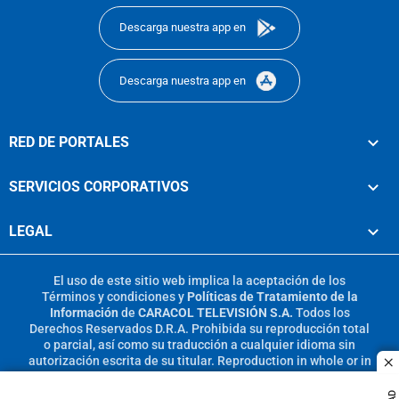
Descarga nuestra app en
Descarga nuestra app en
RED DE PORTALES
SERVICIOS CORPORATIVOS
LEGAL
El uso de este sitio web implica la aceptación de los
Términos y condiciones
y
Políticas de Tratamiento de la
Información
de
CARACOL TELEVISIÓN S.A.
Todos los
Derechos Reservados D.R.A. Prohibida su reproducción total
o parcial, así como su traducción a cualquier idioma sin
autorización escrita de su titular. Reproduction in whole or in
c
part, or translation without written permission is prohibited.
All rights reserved 2025.