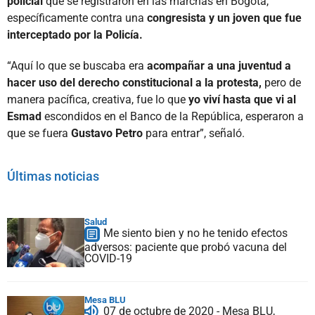
policial
que se registraron en las marchas en Bogotá,
específicamente contra una
congresista y un joven que fue
interceptado por la Policía.
“Aquí lo que se buscaba era
acompañar a una juventud a
hacer uso del derecho constitucional a la protesta,
pero de
manera pacífica, creativa, fue lo que
yo viví hasta que vi al
Esmad
escondidos en el Banco de la República, esperaron a
que se fuera
Gustavo Petro
para entrar”, señaló.
Últimas noticias
Salud
Me siento bien y no he tenido efectos
adversos: paciente que probó vacuna del
COVID-19
Mesa BLU
07 de octubre de 2020 - Mesa BLU,