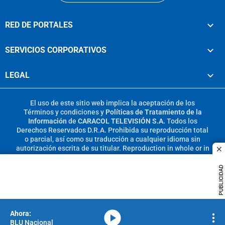
RED DE PORTALES
SERVICIOS CORPORATIVOS
LEGAL
El uso de este sitio web implica la aceptación de los
Términos y condiciones
y
Políticas de Tratamiento de la
Información
de
CARACOL TELEVISIÓN S.A.
Todos los
Derechos Reservados D.R.A. Prohibida su reproducción total
o parcial, así como su traducción a cualquier idioma sin
autorización escrita de su titular. Reproduction in whole or in
c
part, or translation without written permission is prohibited.
All rights reserved 2025.
PUBLICIDAD
MIEMBRO DE:
media-icon
BLU Nacional