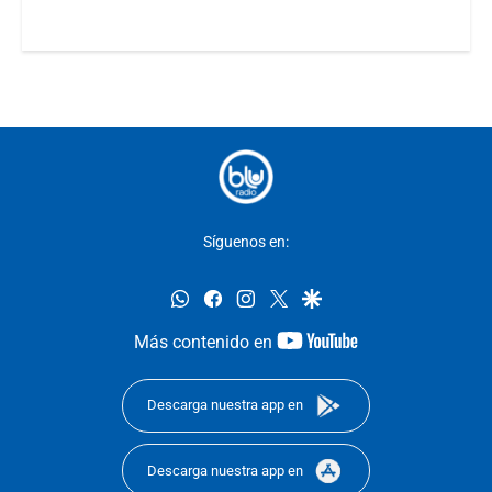
Síguenos en:
whatsapp
facebook
instagram
twitter
google
youtube-
Más contenido en
footer
Descarga nuestra app en
Descarga nuestra app en