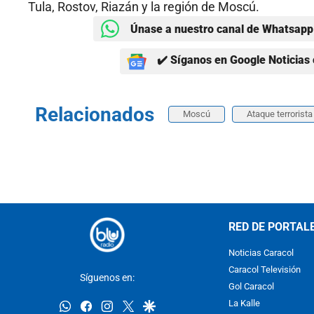
Tula, Rostov, Riazán y la región de Moscú.
Únase a nuestro canal de Whatsapp 
✔️ Síganos en Google Noticias 
Relacionados
Moscú
Ataque terrorista
RED DE PORTAL
Noticias Caracol
Caracol Televisión
Síguenos en:
Gol Caracol
whatsapp
facebook
instagram
twitter
google
La Kalle