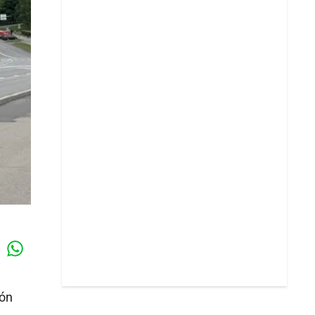
Whatsapp
k
ión