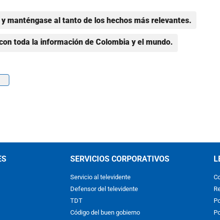
y manténgase al tanto de los hechos más relevantes.
con toda la información de Colombia y el mundo.
ES
SERVICIOS CORPORATIVOS
L
Servicio al televidente
Co
Defensor del televidente
Re
TDT
Po
Código del buen gobierno
Po