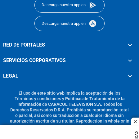
Descarga nuestra app en
Descarga nuestra app en
RED DE PORTALES
SERVICIOS CORPORATIVOS
LEGAL
El uso de este sitio web implica la aceptación de los
Términos y condiciones
y
Políticas de Tratamiento de la
Información
de
CARACOL TELEVISIÓN S.A.
Todos los
Derechos Reservados D.R.A. Prohibida su reproducción total
o parcial, así como su traducción a cualquier idioma sin
autorización escrita de su titular. Reproduction in whole or in
c
part, or translation without written permission is prohibited.
All rights reserved 2025.