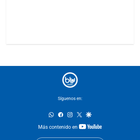
Síguenos en:
whatsapp
facebook
instagram
twitter
google
youtube-
Más contenido en
footer