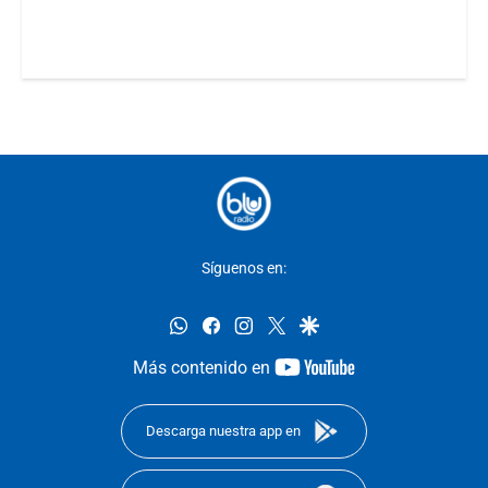
Síguenos en:
whatsapp
facebook
instagram
twitter
google
youtube-
Más contenido en
footer
Descarga nuestra app en