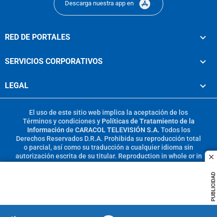
Descarga nuestra app en
RED DE PORTALES
SERVICIOS CORPORATIVOS
LEGAL
El uso de este sitio web implica la aceptación de los
Términos y condiciones
y
Políticas de Tratamiento de la
Información
de
CARACOL TELEVISIÓN S.A.
Todos los
Derechos Reservados D.R.A. Prohibida su reproducción total
o parcial, así como su traducción a cualquier idioma sin
autorización escrita de su titular. Reproduction in whole or in
c
part, or translation without written permission is prohibited.
All rights reserved 2025.
PUBLICIDAD
MIEMBRO DE: