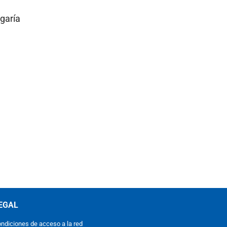
garía
EGAL
ndiciones de acceso a la red