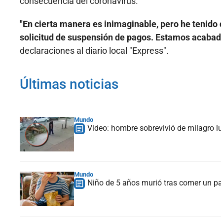
consecuencia del coronavirus.
"En cierta manera es inimaginable, pero he tenido 
solicitud de suspensión de pagos. Estamos acabad
declaraciones al diario local "Express".
Últimas noticias
Mundo
Video: hombre sobrevivió de milagro l
Mundo
Niño de 5 años murió tras comer un p