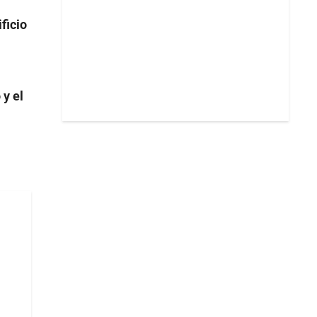
ficio
 y el