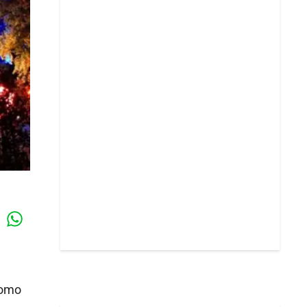
Whatsapp
k
 como