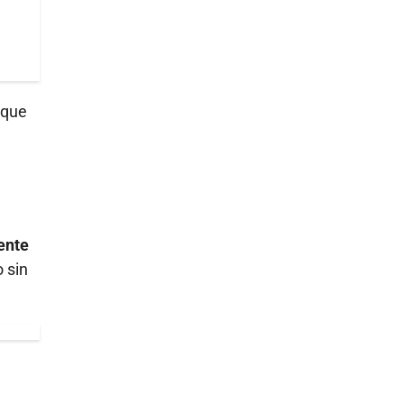
 que
mente
o sin