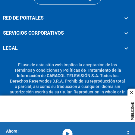
RED DE PORTALES
SERVICIOS CORPORATIVOS
LEGAL
El uso de este sitio web implica la aceptación de los
Términos y condiciones
y
Políticas de Tratamiento de la
Información
de
CARACOL TELEVISIÓN S.A.
Todos los
Derechos Reservados D.R.A. Prohibida su reproducción total
o parcial, así como su traducción a cualquier idioma sin
autorización escrita de su titular. Reproduction in whole or in
c
part, or translation without written permission is prohibited.
All rights reserved 2025.
PUBLICIDAD
MIEMBRO DE:
media-icon