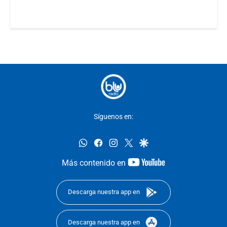
Síguenos en:
whatsapp
facebook
instagram
twitter
google
youtube-
Más contenido en
footer
Descarga nuestra app en
Descarga nuestra app en