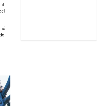
al
del
rmó
ado