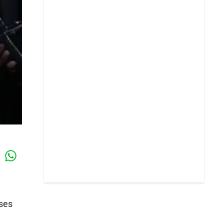
Whatsapp
k
ases