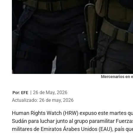
Mercenarios en e
|
26 de May, 2026
Por:
EFE
Actualizado: 26 de may, 2026
Human Rights Watch (HRW) expuso este martes qu
Sudán para luchar junto al grupo paramilitar Fuerz
militares de Emiratos Árabes Unidos (EAU), país que