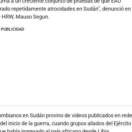
suma a un creciente conjunto de pruebas de que EAU
trado repetidamente atrocidades en Sudán", denunció en 
a de HRW, Mauso Segun.
PUBLICIDAD
olombianos en Sudán provino de videos publicados en red
 inicio de la guerra, cuando grupos aliados del Ejército
 había ingresado al país africano desde Libia.