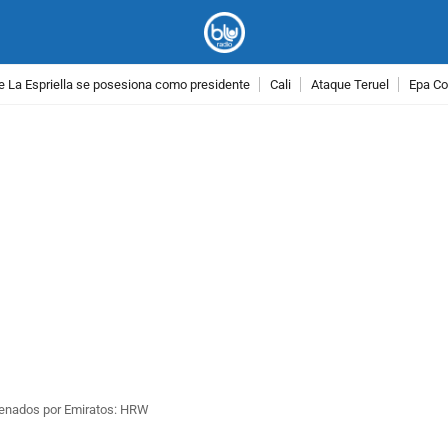
e La Espriella se posesiona como presidente
Cali
Ataque Teruel
Epa Co
PUBLICIDAD
renados por Emiratos: HRW