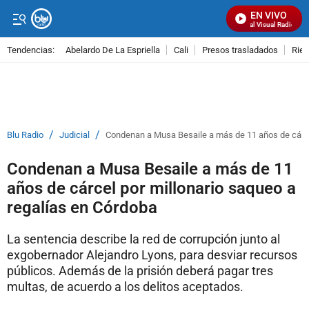
EN VIVO
Señal Visual Radio
Tendencias:
Abelardo De La Espriella
Cali
Presos trasladados
Rie
PUBLICIDAD
/
/
Blu Radio
Judicial
Condenan a Musa Besaile a más de 11 años de cárcel
Condenan a Musa Besaile a más de 11
años de cárcel por millonario saqueo a
regalías en Córdoba
La sentencia describe la red de corrupción junto al
exgobernador Alejandro Lyons, para desviar recursos
públicos. Además de la prisión deberá pagar tres
multas, de acuerdo a los delitos aceptados.