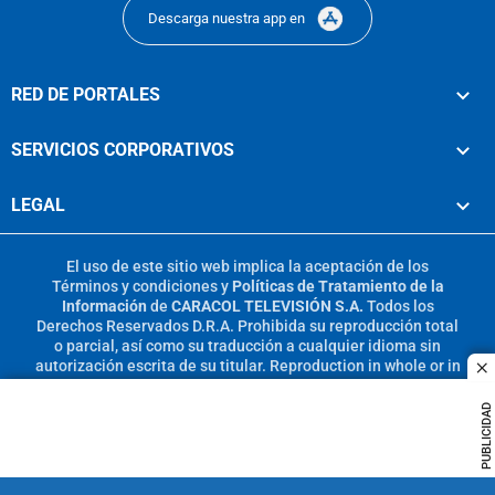
Descarga nuestra app en
RED DE PORTALES
SERVICIOS CORPORATIVOS
LEGAL
El uso de este sitio web implica la aceptación de los
Términos y condiciones
y
Políticas de Tratamiento de la
Información
de
CARACOL TELEVISIÓN S.A.
Todos los
Derechos Reservados D.R.A. Prohibida su reproducción total
o parcial, así como su traducción a cualquier idioma sin
autorización escrita de su titular. Reproduction in whole or in
c
part, or translation without written permission is prohibited.
All rights reserved 2025.
PUBLICIDAD
MIEMBRO DE: