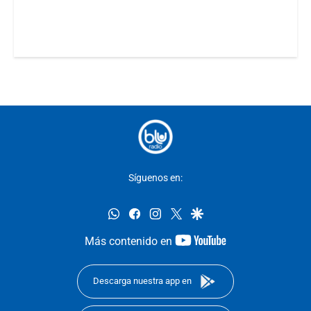
Síguenos en:
whatsapp
facebook
instagram
twitter
google
youtube-
Más contenido en
footer
Descarga nuestra app en