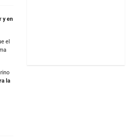
ar
y en
e el
ema
rino
ra la