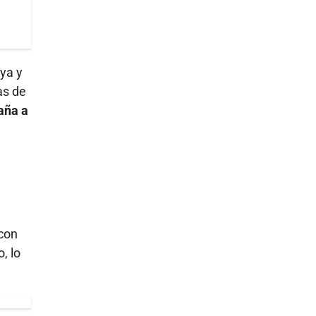
ya y
as de
daña a
 con
, lo