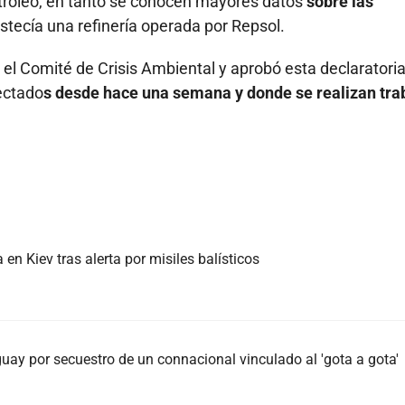
tróleo, en tanto se conocen mayores datos
sobre las
tecía una refinería operada por Repsol.
el Comité de Crisis Ambiental y aprobó esta declaratori
fectado
s desde hace una semana y donde se realizan tra
n Kiev tras alerta por misiles balísticos
ay por secuestro de un connacional vinculado al 'gota a gota'