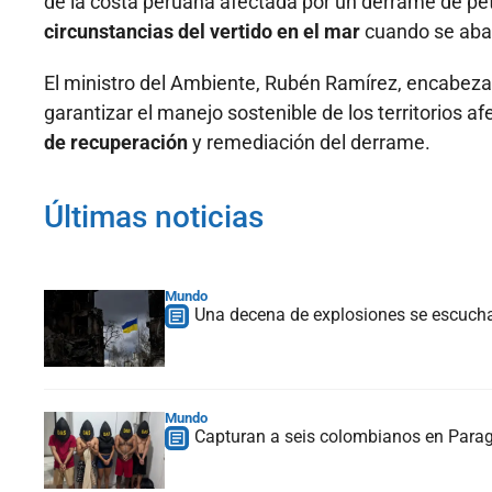
de la costa peruana afectada por un derrame de pe
circunstancias del vertido en el mar
cuando se abas
El ministro del Ambiente, Rubén Ramírez, encabeza 
garantizar el manejo sostenible de los territorios a
de recuperación
y remediación del derrame.
Últimas noticias
Mundo
Una decena de explosiones se escucha e
Mundo
Capturan a seis colombianos en Paragu