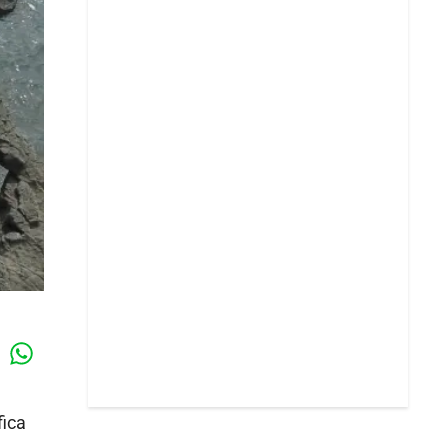
Whatsapp
k
fica