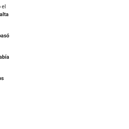
 el
alta
pasó
abía
os