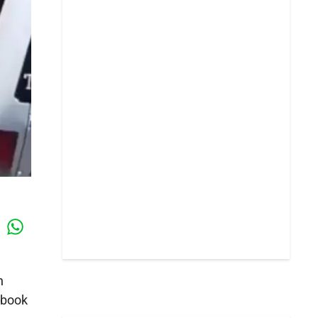
Whatsapp
k
n
ebook