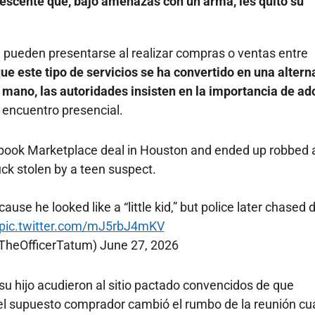
escente que, bajo amenazas con un arma, les quitó su
e pueden presentarse al realizar compras o ventas entre
e este tipo de servicios se ha convertido en una altern
 mano, las autoridades insisten en la importancia
de ad
encuentro presencial.
book Marketplace deal in Houston and ended up robbed 
uck stolen by a teen suspect.
se he looked like a “little kid,” but police later chased
pic.twitter.com/mJ5rbJ4mKV
TheOfficerTatum)
June 27, 2026
su hijo acudieron al sitio pactado convencidos de que
, el supuesto comprador cambió el rumbo de la reunión c