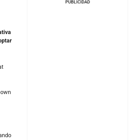
PUBLICIDAD
ativa
optar
at
 down
uando