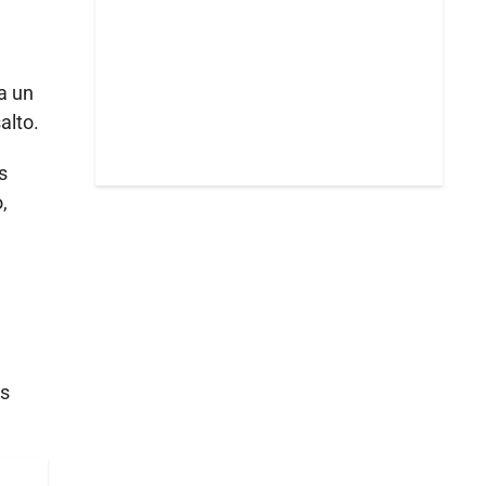
a un
alto.
s
,
as