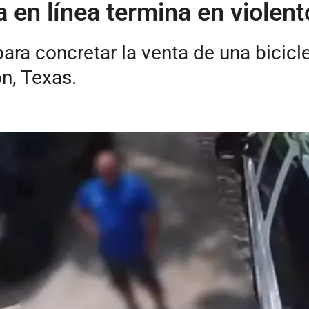
a en línea termina en violen
a concretar la venta de una bicicle
n, Texas.