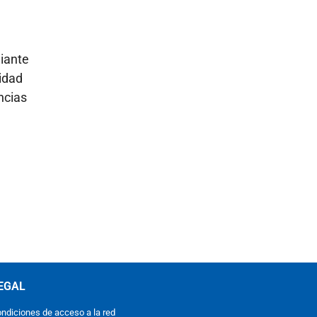
iante
idad
ncias
EGAL
ndiciones de acceso a la red