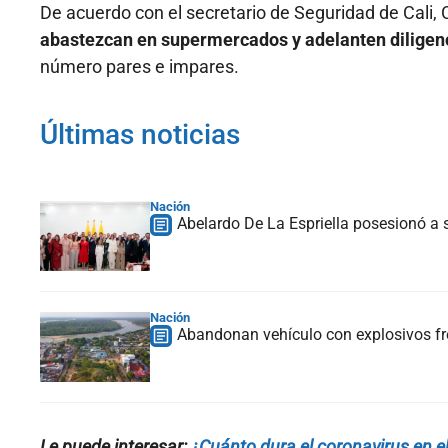
De acuerdo con el secretario de Seguridad de Cali, 
abastezcan en supermercados y adelanten diligen
número pares e impares.
Últimas noticias
Nación
Abelardo De La Espriella posesionó a s
Nación
Abandonan vehículo con explosivos fre
Le puede interesar:
¿Cuánto dura el coronavirus en e