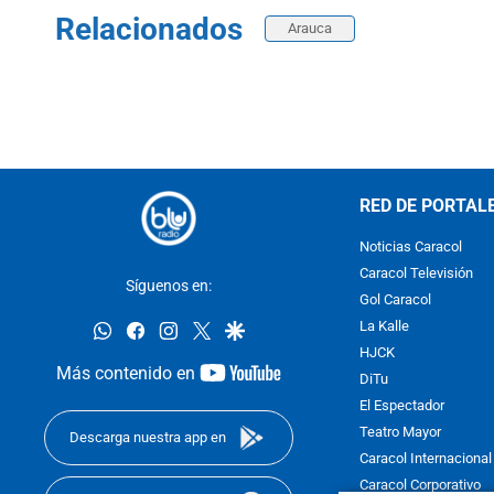
Relacionados
Arauca
RED DE PORTAL
Noticias Caracol
Caracol Televisión
Síguenos en:
Gol Caracol
whatsapp
facebook
instagram
twitter
google
La Kalle
HJCK
youtube-
Más contenido en
DiTu
footer
El Espectador
Teatro Mayor
Descarga nuestra app en
Caracol Internacional
Caracol Corporativo