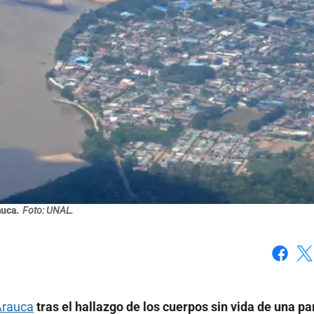
uca.
Foto: UNAL.
Faceboo
X
Arauca
tras el hallazgo de los cuerpos sin vida de una pa