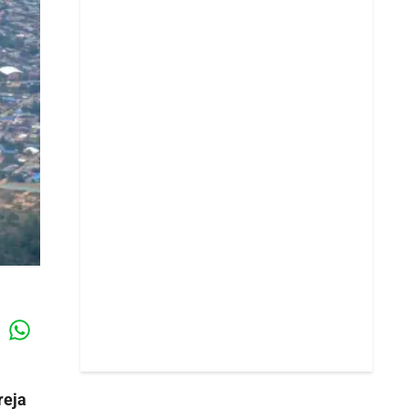
Whatsapp
k
reja