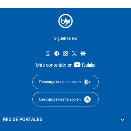
Síguenos en:
whatsapp
facebook
instagram
twitter
google
youtube-
Más contenido en
footer
Descarga nuestra app en
Descarga nuestra app en
RED DE PORTALES