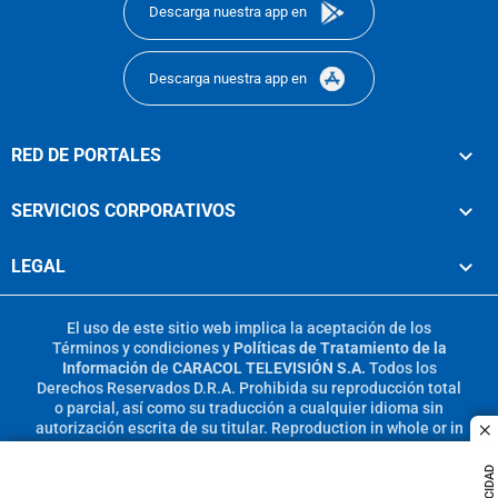
Descarga nuestra app en
Descarga nuestra app en
RED DE PORTALES
SERVICIOS CORPORATIVOS
LEGAL
El uso de este sitio web implica la aceptación de los
Términos y condiciones
y
Políticas de Tratamiento de la
Información
de
CARACOL TELEVISIÓN S.A.
Todos los
Derechos Reservados D.R.A. Prohibida su reproducción total
o parcial, así como su traducción a cualquier idioma sin
autorización escrita de su titular. Reproduction in whole or in
c
part, or translation without written permission is prohibited.
All rights reserved 2025.