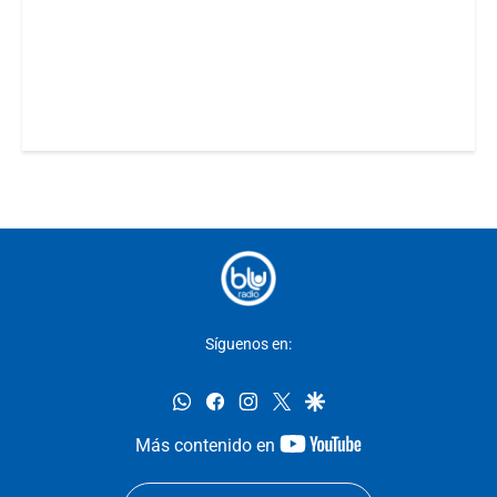
Síguenos en:
whatsapp
facebook
instagram
twitter
google
youtube-
Más contenido en
footer