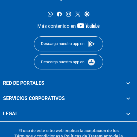
whatsapp
facebook
instagram
twitter
google
youtube-
Más contenido en
footer
Descarga nuestra app en
Descarga nuestra app en
RED DE PORTALES
SERVICIOS CORPORATIVOS
LEGAL
El uso de este sitio web implica la aceptación de los
Términos y condiciones
y
Políticas de Tratamiento de la