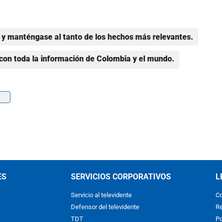
y manténgase al tanto de los hechos más relevantes.
con toda la información de Colombia y el mundo.
ES
SERVICIOS CORPORATIVOS
L
Servicio al televidente
Co
Defensor del televidente
Re
TDT
Po