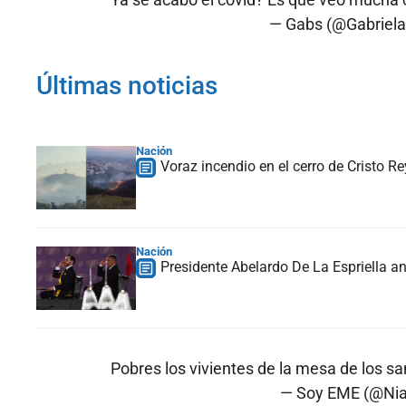
— Gabs (@Gabriel
Últimas noticias
Nación
Voraz incendio en el cerro de Cristo R
Nación
Presidente Abelardo De La Espriella a
Pobres los vivientes de la mesa de los s
— Soy EME (@Ni