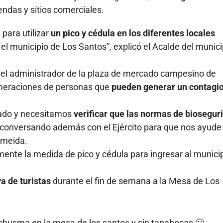
endas y sitios comerciales.
 para utilizar
un pico y cédula en los diferentes locales
 el municipio de Los Santos”, explicó el Acalde del munici
 el administrador de la plaza de mercado campesino de
meraciones de personas que
pueden generar un contagi
cado y necesitamos
verificar que las normas de biosegur
 conversando además con el Ejército para que nos ayude
Almeida.
mente la medida de pico y cédula para ingresar al munici
a de turistas
durante el fin de semana a la Mesa de Los
chusma en la mesa de los santos y sin tapabocas 🤐