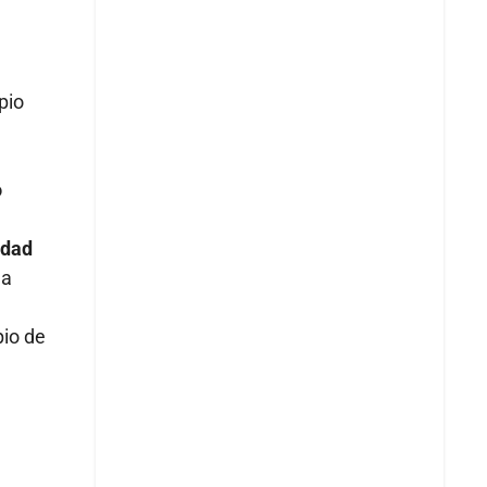
pio
o
idad
 a
pio de