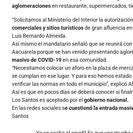
aglomeraciones
en restaurante, supermercados, ti
“Solicitamos al Ministerio del Interior la autorización
comerciales y sitios turísticos
de gran afluencia en
Luis Bernardo Almeida.
Así mismo el mandatario señaló que se reunirá con
Aacuarela porque se han venido presentando aglo
masivo de COVID-19
en esa comunidad.
“Necesitamos colocar un aforo en la plaza de mer
se cumplan en ese lugar. Y para eso hemos estado
verificar las normas en todo el municipio”, explicó 
Así es que en pocos días se deberá conocer si final
Los Santos es aceptado por el
gobierno nacional.
En las redes sociales s
e cuestionó la entrada masiv
Santos
Ya se acabo el covid? Es que veo mucha 