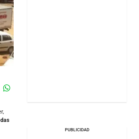
Whatsapp
k
r,
idas
PUBLICIDAD