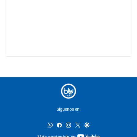
Síguenos en:
whatsapp
facebook
instagram
twitter
google
youtube-