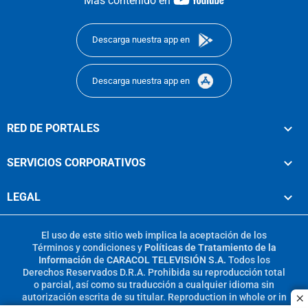
Más contenido en
footer
Descarga nuestra app en
Descarga nuestra app en
RED DE PORTALES
SERVICIOS CORPORATIVOS
LEGAL
El uso de este sitio web implica la aceptación de los
Términos y condiciones
y
Políticas de Tratamiento de la
Información
de
CARACOL TELEVISIÓN S.A.
Todos los
Derechos Reservados D.R.A. Prohibida su reproducción total
o parcial, así como su traducción a cualquier idioma sin
autorización escrita de su titular. Reproduction in whole or in
c