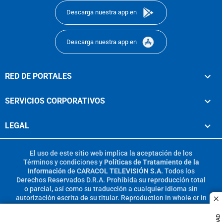
Descarga nuestra app en
Descarga nuestra app en
RED DE PORTALES
SERVICIOS CORPORATIVOS
LEGAL
El uso de este sitio web implica la aceptación de los
Términos y condiciones
y
Políticas de Tratamiento de la
Información
de
CARACOL TELEVISIÓN S.A.
Todos los
Derechos Reservados D.R.A. Prohibida su reproducción total
o parcial, así como su traducción a cualquier idioma sin
autorización escrita de su titular. Reproduction in whole or in
c
part, or translation without written permission is prohibited.
All rights reserved 2025.