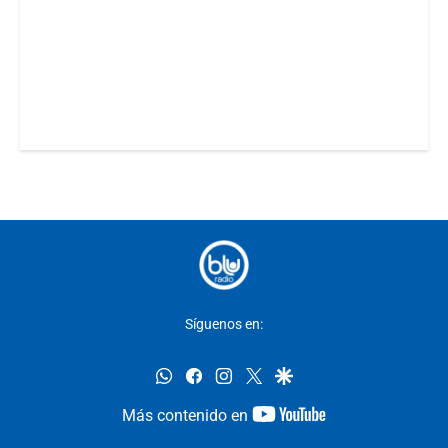
Síguenos en:
whatsapp
facebook
instagram
twitter
google
youtube-
Más contenido en
footer