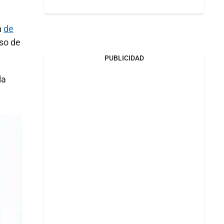
Whatsapp
k
n
de
eso de
PUBLICIDAD
la