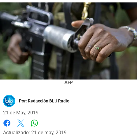
AFP
Por:
Redacción BLU Radio
21 de May, 2019
Whatsapp
Facebook
X
Actualizado: 21 de may, 2019