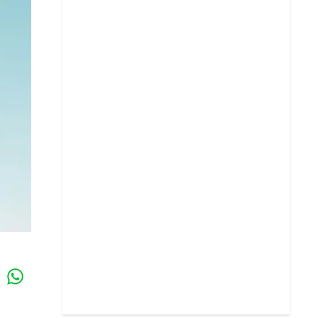
Whatsapp
k