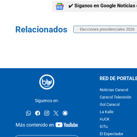
✔️ Síganos en Google Noticias 
Relacionados
Elecciones presidenciales 2026
RED DE PORTAL
Noticias Caracol
Caracol Televisión
Síguenos en:
Gol Caracol
whatsapp
facebook
instagram
twitter
google
La Kalle
HJCK
youtube-
Más contenido en
DiTu
footer
El Espectador