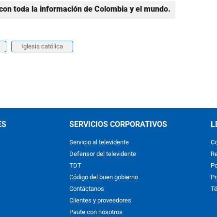
con toda la información de Colombia y el mundo.
Iglesia católica
ES
SERVICIOS CORPORATIVOS
L
Servicio al televidente
Co
Defensor del televidente
Re
TDT
Po
Código del buen gobierno
Po
Contáctanos
Té
Clientes y proveedores
Paute con nosotros