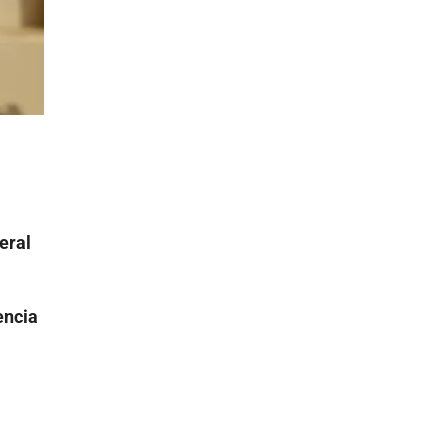
eral
encia