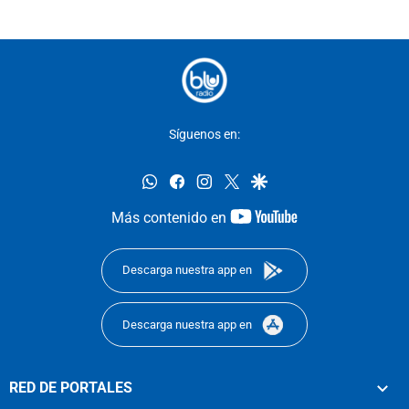
Síguenos en:
whatsapp
facebook
instagram
twitter
google
youtube-
Más contenido en
footer
Descarga nuestra app en
Descarga nuestra app en
RED DE PORTALES