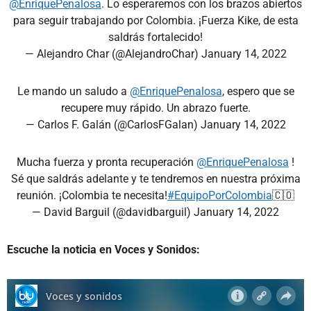
@EnriquePenalosa
. Lo esperaremos con los brazos abiertos
para seguir trabajando por Colombia. ¡Fuerza Kike, de esta
saldrás fortalecido!
— Alejandro Char (@AlejandroChar)
January 14, 2022
Le mando un saludo a
@EnriquePenalosa
, espero que se
recupere muy rápido. Un abrazo fuerte.
— Carlos F. Galán (@CarlosFGalan)
January 14, 2022
Mucha fuerza y pronta recuperación
@EnriquePenalosa
!
Sé que saldrás adelante y te tendremos en nuestra próxima
reunión. ¡Colombia te necesita!
#EquipoPorColombia
🇨🇴
— David Barguil (@davidbarguil)
January 14, 2022
Escuche la noticia en Voces y Sonidos: