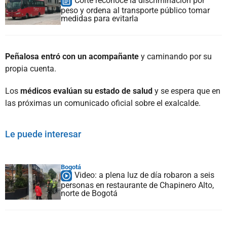
Corte reconoce la discriminación por
peso y ordena al transporte público tomar
medidas para evitarla
Peñalosa entró con un acompañante
y caminando por su
propia cuenta.
Los
médicos evalúan su estado de salud
y se espera que en
las próximas un comunicado oficial sobre el exalcalde.
Le puede interesar
Bogotá
Video: a plena luz de día robaron a seis
personas en restaurante de Chapinero Alto,
norte de Bogotá